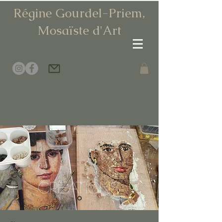
Régine Gourdel-Priem,
Mosaïste d
'Art
Creations