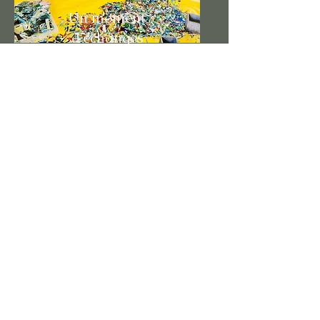
Un moment
d'échanges
Stage adulte et/ou enfant
Pédagogie
Matériel entièrement fourni
N'hésitez pas à me contactez pour
organiser un stage autour
du thème
que vous
souhaitez
ou pour un
évènement
particulier :
inauguration, anniversaire, atelier en
musée...