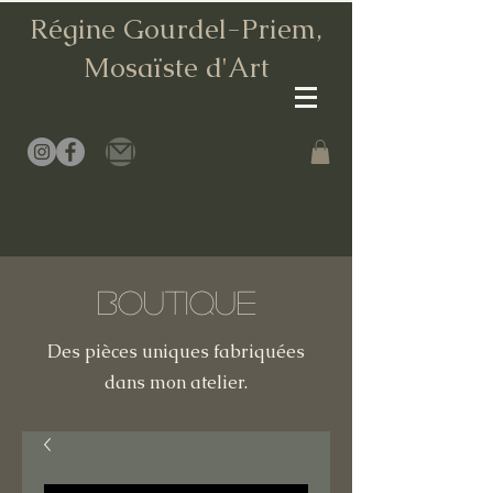
Régine Gourdel-Priem,
Mosaïste d
'Art
Boutique
Des pièces uniques fabriquées
dans mon atelier.