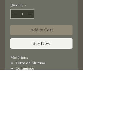
Quantity
*
Add to Cart
Buy Now
Matériaux
Verre de Murano
Céramique
Format : 15x15 cm
Support bois.
Prêt à suspendre.