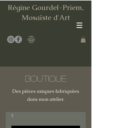
Régine Gourdel-Priem,
Mosaïste d
'Art
Boutique
Des pièces uniques fabriquées
dans mon atelier.