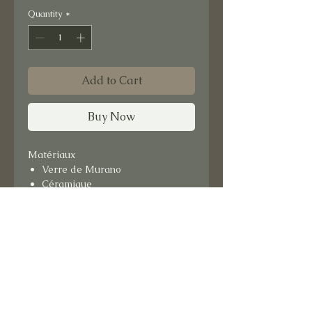
Quantity
*
Add to Cart
Buy Now
Matériaux
Verre de Murano
Céramique
Format : 15x15 cm
Support bois.
Prêt à suspendre.