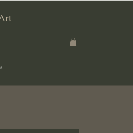
'Art
s