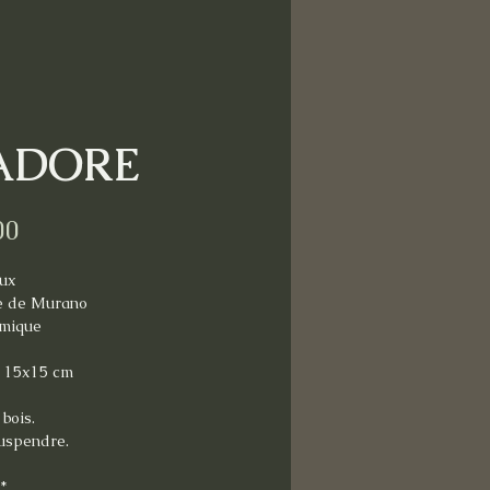
ADORE
Price
00
ux
e de Murano
mique
: 15x15 cm
bois.
suspendre.
*