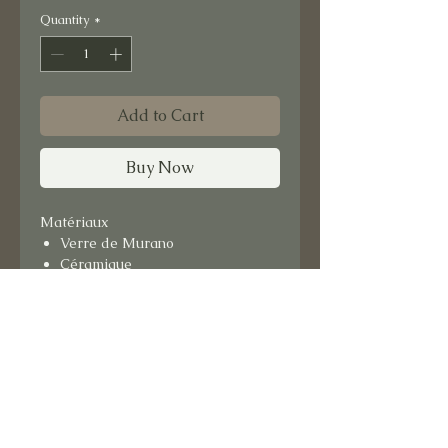
Quantity
*
Add to Cart
Buy Now
Matériaux
Verre de Murano
Céramique
Format : 15x15 cm
Support bois.
Prêt à suspendre.