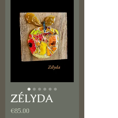
ZÉLYDA
Price
€85.00