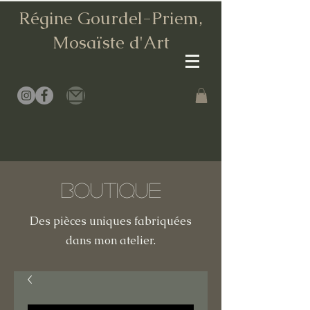
Régine Gourdel-Priem,
Mosaïste d
'Art
Boutique
Des pièces uniques fabriquées
dans mon atelier.