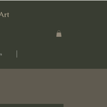
'Art
s