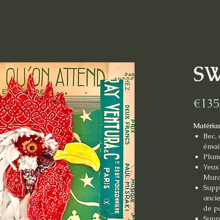
S
€135
Matéria
Bec, 
émail
Pluma
Yeux 
Mur
Suppo
ancie
de p
Supp