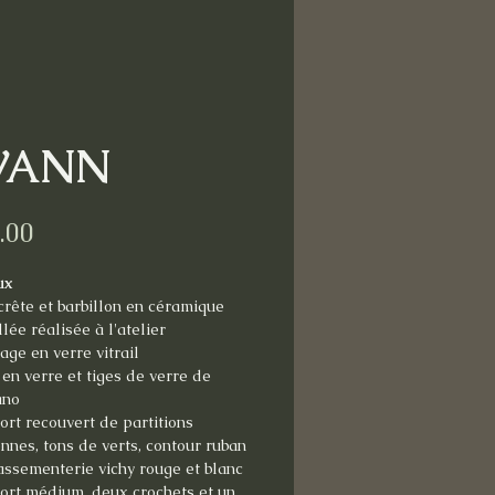
WANN
Price
.00
ux
crête et barbillon en céramique
lée réalisée à l'atelier
ge en verre vitrail
en verre et tiges de verre de
ano
rt recouvert de partitions
nnes, tons de verts, contour ruban
assementerie vichy rouge et blanc
ort médium, deux crochets et un