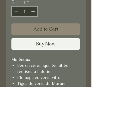
Quantity
*
Add to Cart
Buy Now
Matériaux
Bec en céramique émaillée
réalisée à l'atelier
Plumage en verre vitrail
Tiges de verre de Murano
Miroir coloré
Support: carreau ceramique
émaillé à l'atelier
Coiffe en dentelle et perles
Format
: 15x15 cm