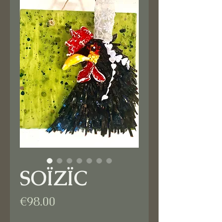
SOÏZÏC
Price
€98.00