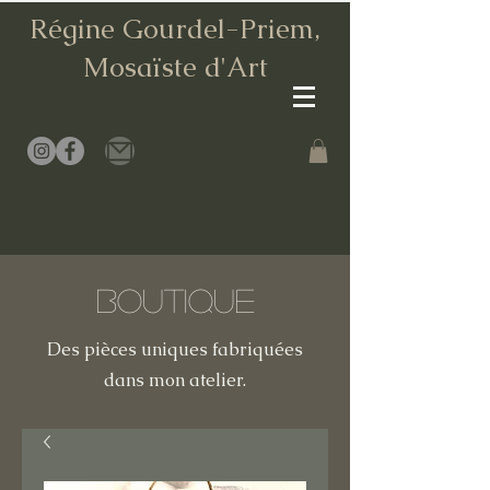
Régine Gourdel-Priem,
Mosaïste d
'Art
Boutique
Des pièces uniques fabriquées
dans mon atelier.