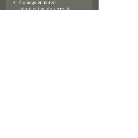
Plumage en miroir
coloré et tige de verre de
Murano
Fond du tableau en lin de
France, teinture végétale et fond
du tableau bleu en papier -
passementerie et clous de
tapissier
Cadre argenté
Format
: 29x35 cm (cadre inclus)