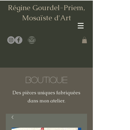
Régine Gourdel-Priem,
Mosaïste d
'Art
Boutique
Des pièces uniques fabriquées
dans mon atelier.