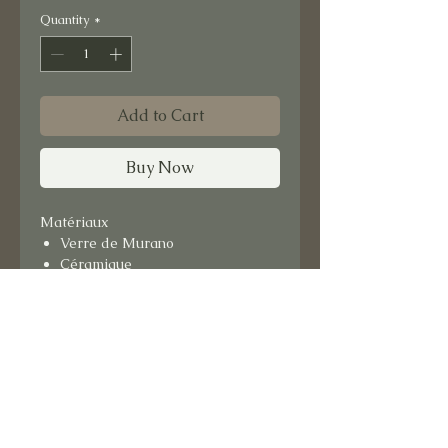
Quantity
*
Add to Cart
Buy Now
Matériaux
Verre de Murano
Céramique
Format : 15x15 cm
Support bois.
Prêt à suspendre.