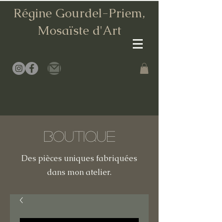
Régine Gourdel-Priem,
Mosaïste d
'Art
Boutique
Des pièces uniques fabriquées
dans mon atelier.