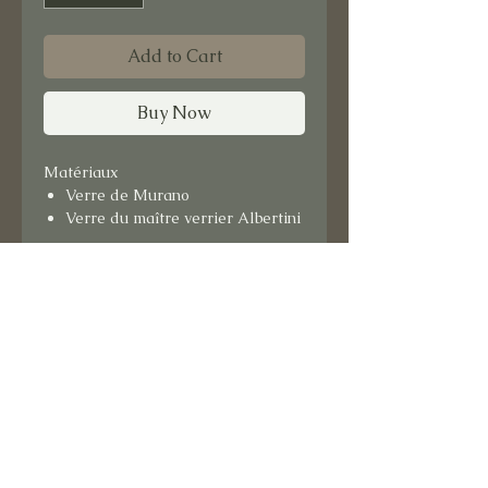
Add to Cart
Buy Now
Matériaux
Verre de Murano
Verre du maître verrier Albertini
Format : 15x15 cm
Support bois.
Prêt à suspendre.