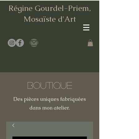
Régine Gourdel-Priem,
Mosaïste d
'Art
Boutique
Des pièces uniques fabriquées
dans mon atelier.