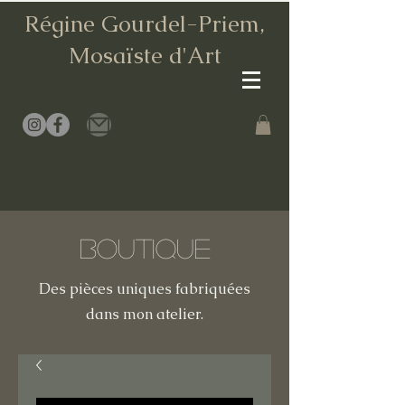
Régine Gourdel-Priem,
Mosaïste d
'Art
Boutique
Des pièces uniques fabriquées
dans mon atelier.