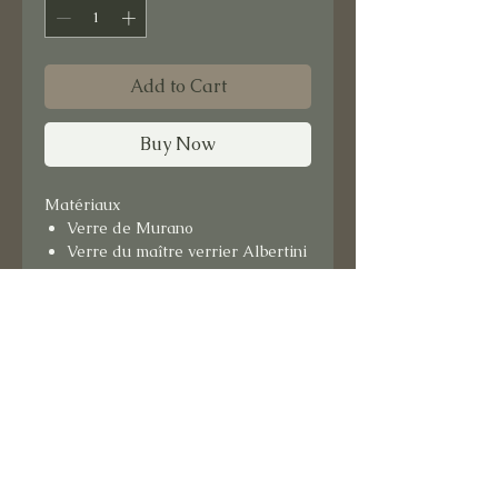
Add to Cart
Buy Now
Matériaux
Verre de Murano
Verre du maître verrier Albertini
Format : 15x15 cm
Support bois.
Prêt à suspendre.