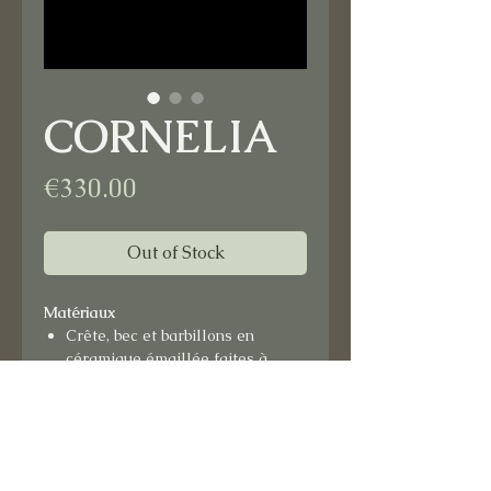
CORNELIA
Price
€330.00
Out of Stock
Matériaux
Crête, bec et barbillons en
céramique émaillée faites à
l'atelier
Verre vitrail
Verre de Murano
Fond en cuir