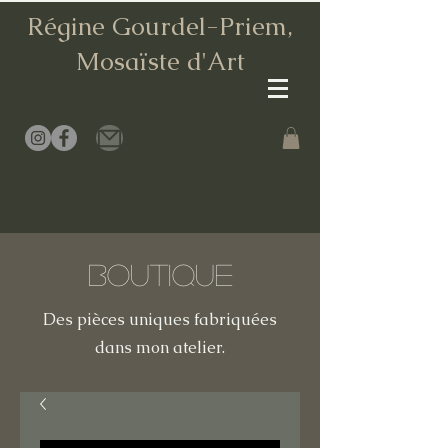
Régine Gourdel-Priem,
Mosaïste d
'Art
Boutique
Des pièces uniques fabriquées
dans mon atelier.