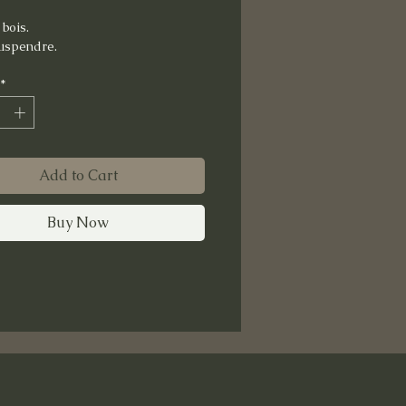
bois.
suspendre.
*
Add to Cart
Buy Now