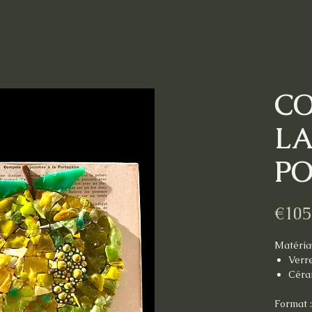
CO
LA
PO
€105
Matéria
Verr
Céra
Format 