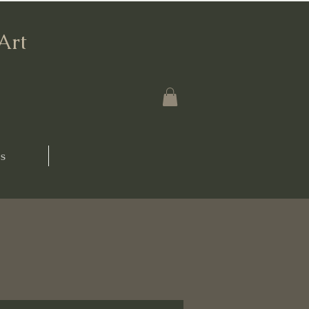
'Art
s