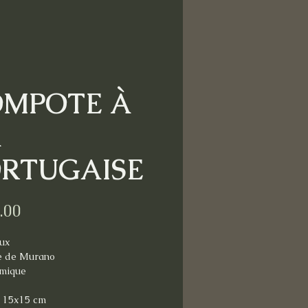
MPOTE À
RTUGAISE
Price
.00
ux
e de Murano
mique
: 15x15 cm