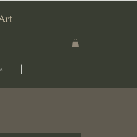
'Art
s