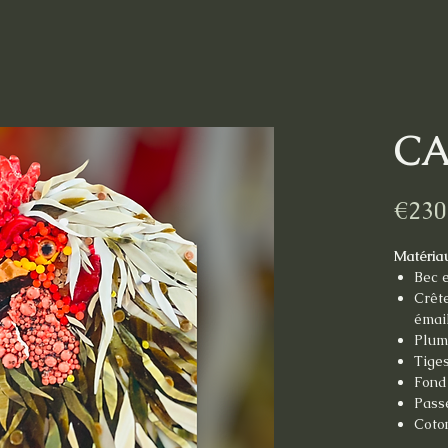
C
€230
Matéria
Bec 
Crête
émail
Pluma
Tige
Fond
Pass
Coto