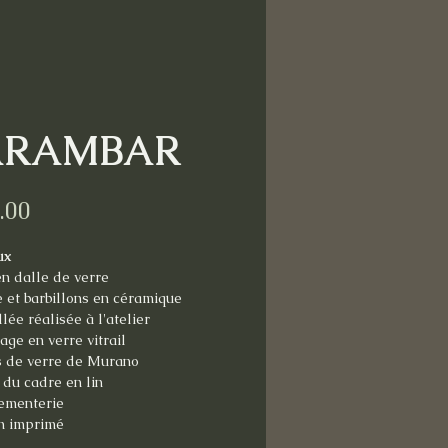
ARAMBAR
Price
.00
ux
en dalle de verre
 et barbillons en céramique
lée réalisée à l'atelier
ge en verre vitrail
s de verre de Murano
 du cadre en lin
ementerie
n imprimé