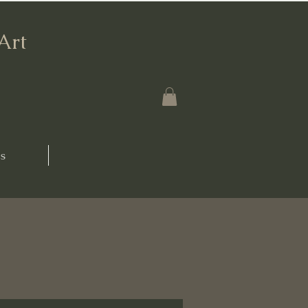
'Art
s