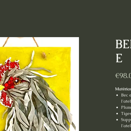
B
E
€98.
Matéria
Bec 
l'ate
Pluma
Tige
Supp
l'ate