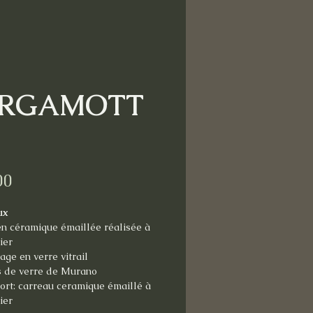
ERGAMOTT
Price
00
ux
en céramique émaillée réalisée à
lier
ge en verre vitrail
s de verre de Murano
ort: carreau ceramique émaillé à
lier