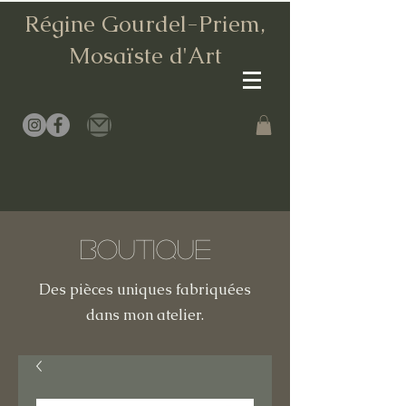
Régine Gourdel-Priem,
Mosaïste d
'Art
Boutique
Des pièces uniques fabriquées
dans mon atelier.