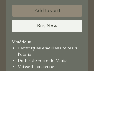
Add to Cart
Buy Now
Matériaux
Céramiques émaillées faites à
l'atelier
Dalles de verre de Venise
Vaisselle ancienne
Fond en lin de France
Support bois recouvert de cuir
couleur moutarde
Format
: 33x33 cm