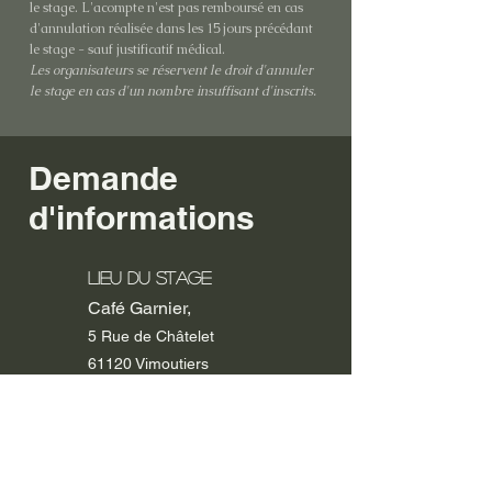
le
stage. L'acompte n'est pas remboursé en cas
d'annulation réalisée dans les 15 jours précédant
le stage - sauf justificatif médical.
Les organisateurs se réservent le droit d'annuler
le stage en cas d'un nombre insuffisant d'inscrits.
Demande
d'informations
Lieu du stage
Café Garnier,
5 Rue de Châtelet
61120 Vimoutiers
06 29 33 32 69
reginegourdel@yahoo.fr