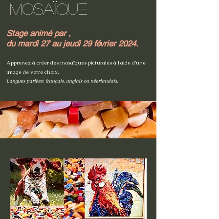
MOSAÏQUE
Stage animé par ,
du mardi 27 au jeudi 29 février 2024.
Apprenez à créer des mosaï
ques picturales à l'aide d'une
image de votre choix.
Langues parlées: français, anglais ou néerlandais.