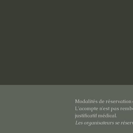
Modalités de réservation 
L'acompte n'est pas rembo
justificatif médical.
Les organisateurs se réserv