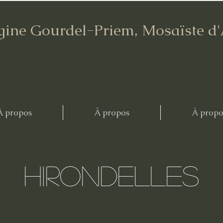
gine Gourdel-Priem, Mosaïste d
À propos
À propos
À propo
hirondelles