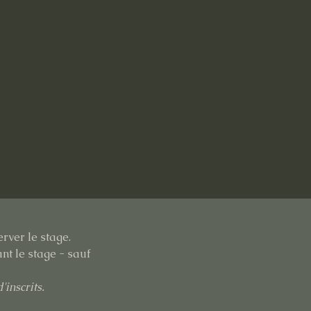
erver le
stage.
nt le stage - sauf
'inscrits.