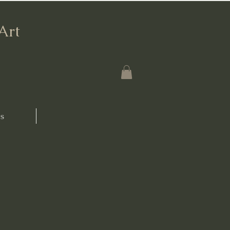
'Art
s